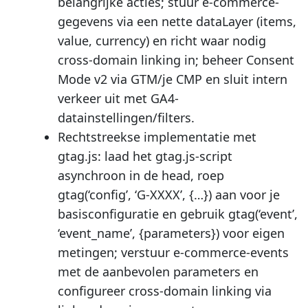
belangrijke acties; stuur e-commerce-
gegevens via een nette dataLayer (items,
value, currency) en richt waar nodig
cross-domain linking in; beheer Consent
Mode v2 via GTM/je CMP en sluit intern
verkeer uit met GA4-
datainstellingen/filters.
Rechtstreekse implementatie met
gtag.js: laad het gtag.js-script
asynchroon in de head, roep
gtag(‘config’, ‘G-XXXX’, {…}) aan voor je
basisconfiguratie en gebruik gtag(‘event’,
‘event_name’, {parameters}) voor eigen
metingen; verstuur e-commerce-events
met de aanbevolen parameters en
configureer cross-domain linking via