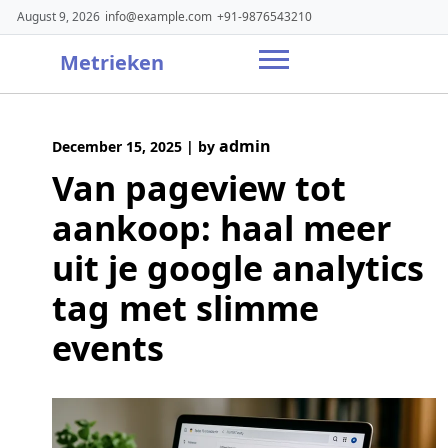
Skip
August 9, 2026
info@example.com
+91-9876543210
to
content
Metrieken
admin
December 15, 2025
|
by
Van pageview tot
aankoop: haal meer
uit je google analytics
tag met slimme
events