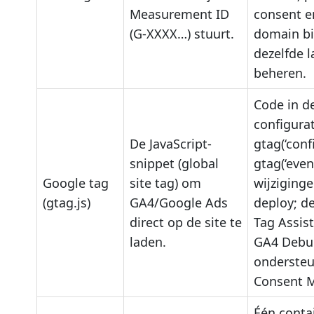
Measurement ID
consent e
(G-XXXX…) stuurt.
domain b
dezelfde 
beheren.
Code in d
configurat
De JavaScript-
gtag(‘conf
snippet (global
gtag(‘event
Google tag
site tag) om
wijziginge
(gtag.js)
GA4/Google Ads
deploy; d
direct op de site te
Tag Assis
laden.
GA4 Debu
ondersteu
Consent M
Één conta