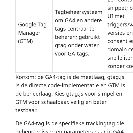
snippet; b
Tagbeheersysteem
UI met
om GA4 en andere
Google Tag
triggers/v
tags centraal te
Manager
versies en
beheren; gebruikt
(GTM)
consent e
gtag onder water
domain ce
voor GA-tags.
snelle iter
zonder co
Kortom: de GA4-tag is de meetlaag, gtag.js
is de directe code-implementatie en GTM is
de beheerlaag. Kies gtag.js voor simpel en
GTM voor schaalbaar, veilig en beter
testbaar.
De GA4-tag is de specifieke trackingtag die
gebeurtenissen en parameters naar je GA4-