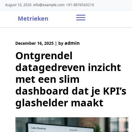
Skip
August 10, 2026
info@example.com
+91-9876543210
to
content
Metrieken
admin
December 16, 2025
|
by
Ontgrendel
datagedreven inzicht
met een slim
dashboard dat je KPI’s
glashelder maakt