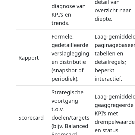
detail van
diagnose van
overzicht naar
KPI’s en
diepte.
trends.
Formele,
Laag-gemiddeld
gedetailleerde
paginagebaseer
verslaglegging
tabellen en
Rapport
en distributie
detailregels;
(snapshot of
beperkt
periodiek).
interactief.
Strategische
Laag-gemiddeld
voortgang
geaggregeerde
t.o.v.
KPI’s met
Scorecard
doelen/targets
drempelwaarde
(bijv. Balanced
en status
Scorecard,