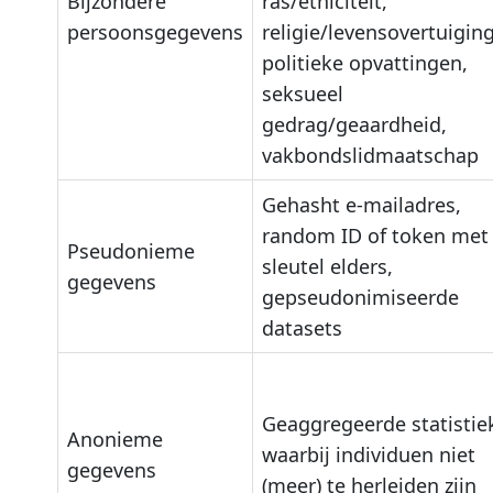
Bijzondere
ras/etniciteit,
persoonsgegevens
religie/levensovertuiging
politieke opvattingen,
seksueel
gedrag/geaardheid,
vakbondslidmaatschap
Gehasht e-mailadres,
random ID of token met
Pseudonieme
sleutel elders,
gegevens
gepseudonimiseerde
datasets
Geaggregeerde statistie
Anonieme
waarbij individuen niet
gegevens
(meer) te herleiden zijn