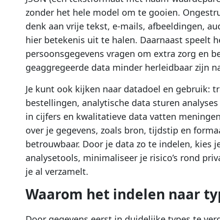
zonder het hele model om te gooien. Ongestr
denk aan vrije tekst, e-mails, afbeeldingen, au
hier betekenis uit te halen. Daarnaast speelt 
persoonsgegevens vragen om extra zorg en bev
geaggregeerde data minder herleidbaar zijn na
Je kunt ook kijken naar datadoel en gebruik: t
bestellingen, analytische data sturen analyse
in cijfers en kwalitatieve data vatten mening
over je gegevens, zoals bron, tijdstip en forma
betrouwbaar. Door je data zo te indelen, kies je
analysetools, minimaliseer je risico’s rond pr
je al verzamelt.
Waarom het indelen naar typ
Door gegevens eerst in duidelijke types te ve