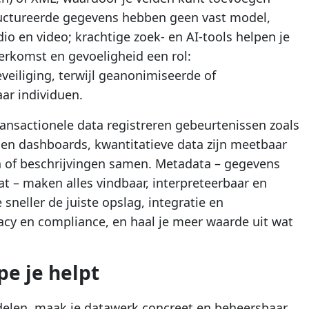
uctureerde gegevens hebben geen vast model,
dio en video; krachtige zoek- en AI-tools helpen je
herkomst en gevoeligheid een rol:
eiliging, terwijl geanonimiseerde of
ar individuen.
ransactionele data registreren gebeurtenissen zoals
s en dashboards, kwantitatieve data zijn meetbaar
en of beschrijvingen samen. Metadata – gegevens
at – maken alles vindbaar, interpreteerbaar en
 sneller de juiste opslag, integratie en
ivacy en compliance, en haal je meer waarde uit wat
e je helpt
rdelen, maak je datawerk concreet en beheersbaar.